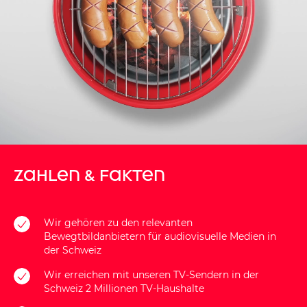
Zahlen & Fakten
Wir gehören zu den
relevanten
Bewegtbildanbietern
für audiovisuelle Medien in
der Schweiz
Wir erreichen mit unseren TV-Sendern in der
Schweiz
2 Millionen TV-Haushalte